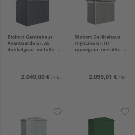
Biohort Gerätehaus
Biohort Gerätehaus
AvantGarde Gr. A5
HighLine Gr. H1
dunkelgrau- metallic
quarzgrau- metallic
mit Standardtür
mit Standardtür
2600x2200x2180mm
2750x1550x2220mm
2.049,00 €
2.099,01 €
/ Stk.
/ Stk.