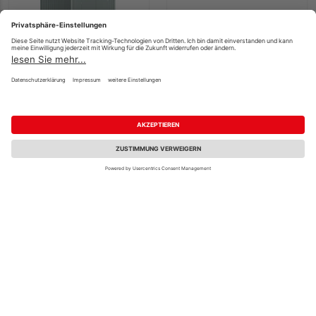
Biohort Gerätehaus
Biohort FreizeitBox
Panorama Gr. P3
100 silber- metallic
quarzgrau- metallic
1010x460x610mm
mit Doppeltür
2730x2380x2270mm
3.399,00 €
309,00 €
Fachberatung
/ Stk.
/ Stk.