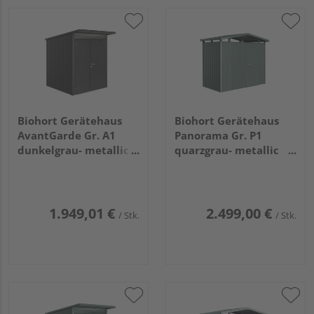
Biohort Gerätehaus
Biohort Gerätehaus
AvantGarde Gr. A1
Panorama Gr. P1
dunkelgrau- metallic
quarzgrau- metallic
mit Doppeltür schmal
mit Standardtür
1800x2220x2180mm
2730x1580x2270mm
1.949,01 €
2.499,00 €
/ Stk.
/ Stk.