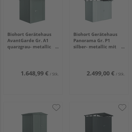
Biohort Gerätehaus
Biohort Gerätehaus
AvantGarde Gr. A1
Panorama Gr. P1
quarzgrau- metallic
silber- metallic mit
mit Standardtür
Standardtür
1800x2200x2180mm
2730x1580x2270mm
1.648,99 €
2.499,00 €
/ Stk.
/ Stk.