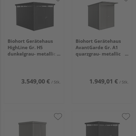
Biohort Gerätehaus
Biohort Gerätehaus
HighLine Gr. H5
AvantGarde Gr. A1
dunkelgrau- metallic,
quarzgrau- metallic
Doppeltür
mit Doppeltür schmal
2750x3150x2220mm
1800x2220x2180mm
3.549,00 €
1.949,01 €
/ Stk.
/ Stk.