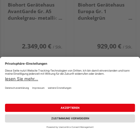
Biohort Gerätehaus
Biohort Gerätehaus
AvantGarde Gr. A5
Europa Gr. 1
dunkelgrau- metallic
dunkelgrün
mit Doppeltür
1720x840x1960mm
2600x2200x2180mm
2.349,00 €
929,00 €
/ Stk.
/ Stk.
Biohort Gerätehaus
Biohort Gerätehaus
Fachberatung
Panorama Gr. P3
AvantGarde Gr. A1