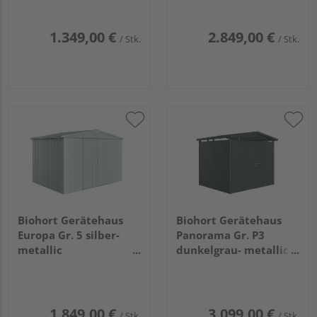
2600x3800x2220mm
1.349,00 €
2.849,00 €
/ Stk.
/ Stk.
Biohort Gerätehaus
Biohort Gerätehaus
Europa Gr. 5 silber-
Panorama Gr. P3
metallic
dunkelgrau- metallic
3160x2280x2090mm
mit Standardtür
2730x2380x2270mm
1.849,00 €
3.099,00 €
/ Stk.
/ Stk.