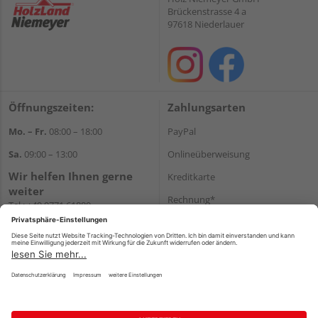
Brückenstrasse 4 a
97618 Niederlauer
Öffnungszeiten:
Zahlungsarten
Mo. – Fr.
08:00 – 18:00
PayPal
Sa.
09:00 – 13:00
Onlineüberweisung
Wir helfen Ihnen gerne
Kreditkarte
weiter
Rechnung*
Tel.:
+49 9771 61880
E-Mail:
info@holzland-
*Bonität vorausgesetzt
niemeyer.de
Versand
Versandkosten
Impressum
AGB
Widerruf
Datenschutz