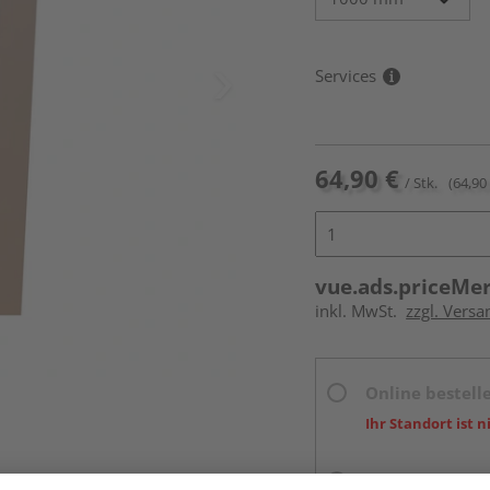
Services
64,90 €
/ Stk.
(64,90 
vue.ads.priceMe
inkl. MwSt.
zzgl. Versa
Online bestell
Ihr Standort ist n
Beim Händler 