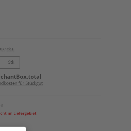
€ / Stk.)
Stk.
rchantBox.total
ndkosten für Stückgut
en
icht im Liefergebiet
abholen