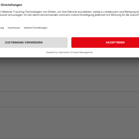
Auf Vorbestellun
vue.ads.priceMerch