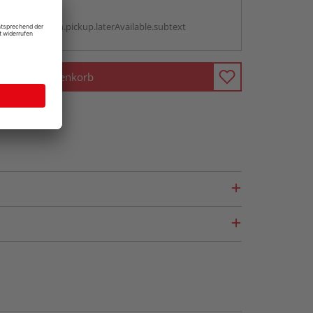
g:
antBox.option.pickup.laterAvailable.subtext
In den Warenkorb