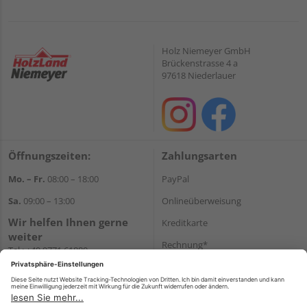
Holz Niemeyer GmbH
Brückenstrasse 4 a
97618 Niederlauer
Öffnungszeiten:
Zahlungsarten
Mo. – Fr.
08:00 – 18:00
PayPal
Sa.
09:00 – 13:00
Onlineüberweisung
Wir helfen Ihnen gerne
Kreditkarte
weiter
Rechnung*
Tel.:
+49 9771 61880
E-Mail:
info@holzland-
*Bonität vorausgesetzt
niemeyer.de
Versand
Versandkosten