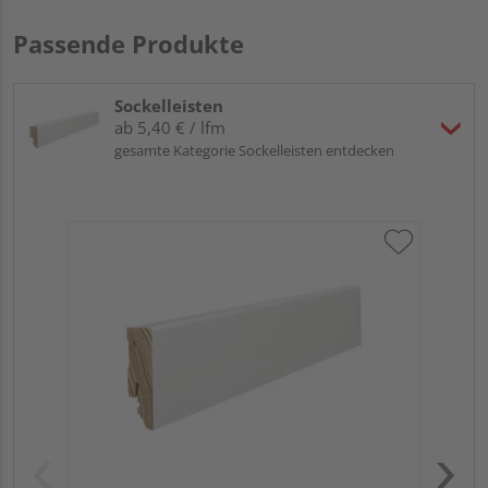
Passende Produkte
Sockelleisten
ab 5,40 € / lfm
gesamte Kategorie Sockelleisten entdecken
HA
wei