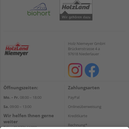
Holz Niemeyer GmbH
Brückenstrasse 4 a
97618 Niederlauer
Öffnungszeiten:
Zahlungsarten
Mo. – Fr.
08:00 – 18:00
PayPal
Sa.
09:00 – 13:00
Onlineüberweisung
Wir helfen Ihnen gerne
Kreditkarte
weiter
Rechnung*
Tel.:
+49 9771 61880