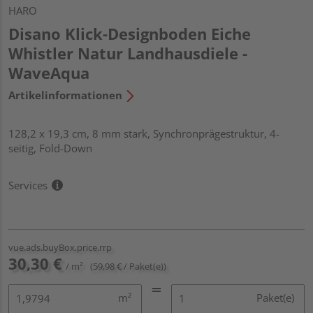
HARO
Disano Klick-Designboden Eiche
Whistler Natur Landhausdiele -
WaveAqua
Artikelinformationen
128,2 x 19,3 cm, 8 mm stark, Synchronprägestruktur, 4-
seitig, Fold-Down
Services
vue.ads.buyBox.price.rrp
30,30 €
/ m²
(59,98 € / Paket(e))
m²
Paket(e)