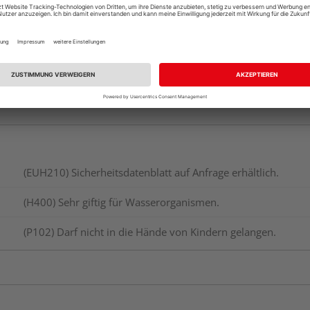
(EUH210) Sicherheitsdatenblatt auf Anfrage erhältlich.
(H400) Sehr giftig für Wasserorganismen.
(P102) Darf nicht in die Hände von Kindern gelangen.