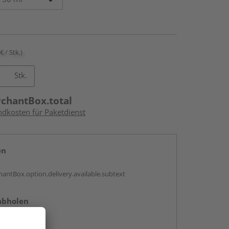
€ / Stk.)
Stk.
rchantBox.total
ndkosten für Paketdienst
en
antBox.option.delivery.available.subtext
abholen
ng möglich