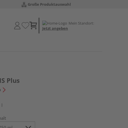
Große Produktauswahl
Mein Standort:
Jetzt angeben
HS Plus
n
 l
halt