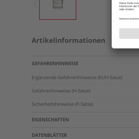
Artikelinformationen
GEFAHRENHINWEISE
Ergänzende Gefahrenhinweise (EUH-Sätze)
Gefahrenhinweise (H-Sätze)
Sicherheitshinweise (P-Sätze)
EIGENSCHAFTEN
DATENBLÄTTER