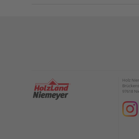
Holz Ni
Brückens
97618 Ni