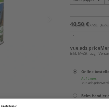
40,50 €
/ Stk.
(40,50 
vue.ads.priceMe
inkl. MwSt.
zzgl. Versa
Online bestell
Auf Lager:
vue.ads.priceMerch
Beim Händler 
Auf Lager:
Abholu