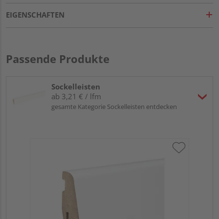
EIGENSCHAFTEN
Passende Produkte
Sockelleisten
ab 3,21 € / lfm
gesamte Kategorie Sockelleisten entdecken
HA
wei