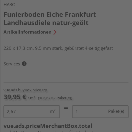
HARO
Funierboden Eiche Frankfurt
Landhausdiele natur-geölt
Artikelinformationen
220 x 17,3 cm, 9,5 mm stark, gebürstet 4-seitig gefast
Services
vue.ads.buyBox.price.rrp
39,95 €
/ m²
(106,67 € / Paket(e))
m²
Paket(e)
vue.ads.priceMerchantBox.total