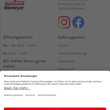
Brückenstrasse 4 a
97618 Niederlauer
Öffnungszeiten:
Zahlungsarten
Mo. – Fr.
08:00 – 18:00
PayPal
Sa.
09:00 – 13:00
Onlineüberweisung
Wir helfen Ihnen gerne
Kreditkarte
weiter
Rechnung*
Tel.:
+49 9771 61880
E-Mail:
info@holzland-
*Bonität vorausgesetzt
niemeyer.de
Versand
Versandkosten
Impressum
AGB
Widerruf
Datenschutz