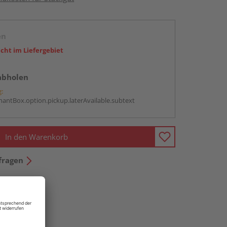
en
icht im Liefergebiet
abholen
g:
antBox.option.pickup.laterAvailable.subtext
In den Warenkorb
fragen