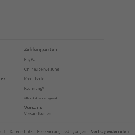
Zahlungsarten
PayPal
Onlineüberweisung
ter
Kreditkarte
Rechnung*
*Bonität vorausgesetzt
Versand
Versandkosten
ruf
Datenschutz
Reservierungsbedingungen
Vertrag widerrufen