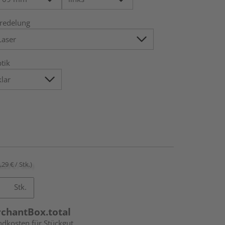
redelung
tik
,29 € / Stk.)
Stk.
rchantBox.total
ndkosten für Stückgut