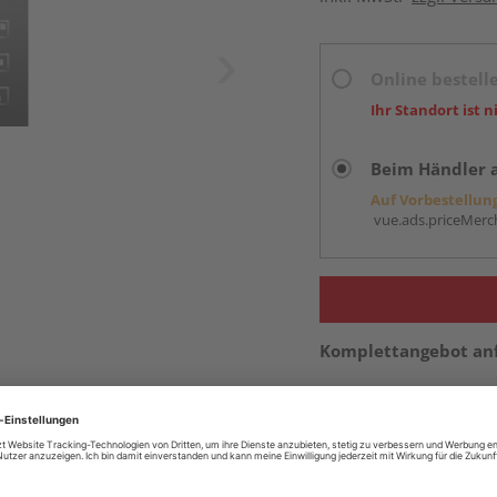
Online bestell
Ihr Standort ist n
Beim Händler 
Auf Vorbestellun
vue.ads.priceMerch
Komplettangebot an