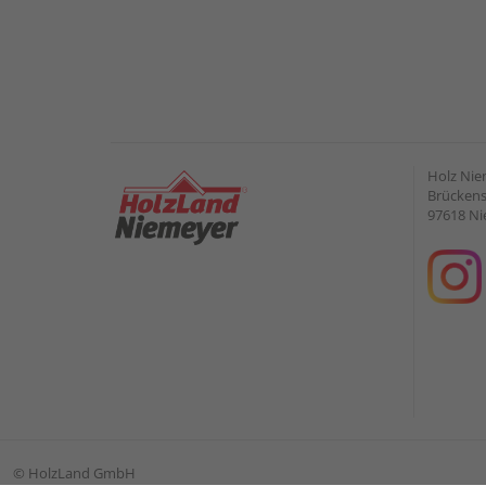
Holz Ni
Brückens
97618 Ni
©
HolzLand GmbH