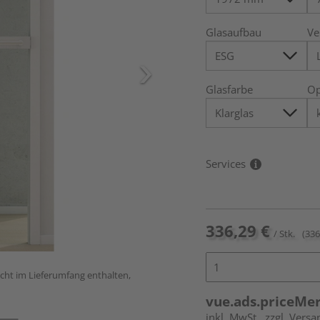
Glasaufbau
Ve
Glasfarbe
Op
Services
336,29 €
/ Stk.
(336
icht im Lieferumfang enthalten,
vue.ads.priceMe
inkl. MwSt.
zzgl. Versa