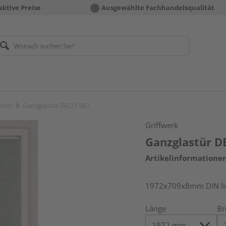
aktive Preise
Ausgewählte Fachhandelsqualität
üren
Ganzglastür DECO 587
Griffwerk
Ganzglastür D
Artikelinformatione
1972x709x8mm DIN link
Länge
Br