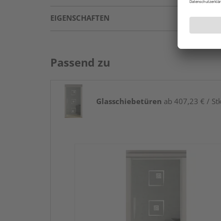
EIGENSCHAFTEN
Passend zu
Glasschiebetüren
ab 407,23 € / Stk