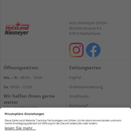
Holz Niemeyer GmbH
Brückenstrasse 4 a
97618 Niederlauer
Öffnungszeiten:
Zahlungsarten
Mo. – Fr.
08:00 – 18:00
PayPal
Sa.
09:00 – 13:00
Onlineüberweisung
Wir helfen Ihnen gerne
Kreditkarte
weiter
Rechnung*
Tel.:
+49 9771 61880
E-Mail:
info@holzland-
*Bonität vorausgesetzt
niemeyer.de
Versand
Versandkosten