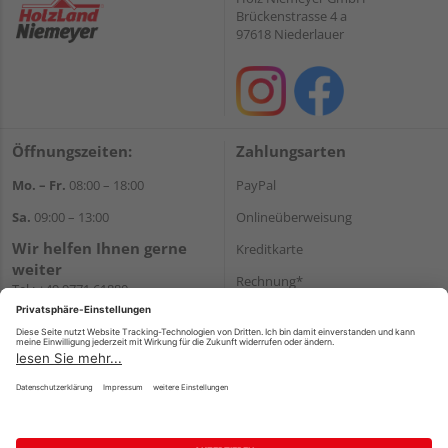
Brückenstrasse 4 a
97618 Niederlauer
Öffnungszeiten:
Zahlungsarten
Mo. – Fr.
08:00 – 18:00
PayPal
Sa.
09:00 – 13:00
Onlineüberweisung
Wir helfen Ihnen gerne
Kreditkarte
weiter
Rechnung*
Tel.:
+49 9771 61880
E-Mail:
info@holzland-
*Bonität vorausgesetzt
niemeyer.de
Versand
Versandkosten
Impressum
AGB
Widerruf
Datenschutz