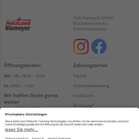
Holz Niemeyer GmbH
Brückenstrasse 4 a
97618 Niederlauer
Öffnungszeiten:
Zahlungsarten
Mo. – Fr.
08:00 – 18:00
PayPal
Sa.
09:00 – 13:00
Onlineüberweisung
Wir helfen Ihnen gerne
Kreditkarte
weiter
Rechnung*
Tel.:
+49 9771 61880
E-Mail:
info@holzland-
*Bonität vorausgesetzt
niemeyer.de
Versand
Versandkosten