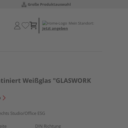
Große Produktauswahl
Mein Standort:
Jetzt angeben
atiniert Weißglas "GLASWORK
n
hts Studio/Office ESG
eite
DIN Richtung