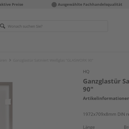
aktive Preise
Ausgewählte Fachhandelsqualität
üren
Ganzglastür Satiniert Weißglas "GLASWORK 90"
HQ
Ganzglastür S
90"
Artikelinformatione
1972x709x8mm DIN rec
Länge
Br