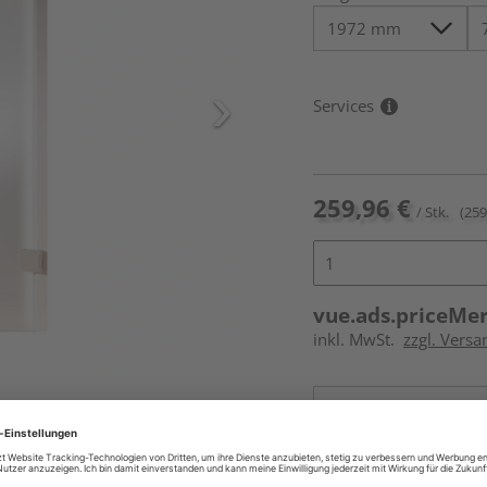
Services
259,96 €
/ Stk.
(259
vue.ads.priceMe
inkl. MwSt.
zzgl. Versa
icht im Lieferumfang enthalten,
Online bestell
Ihr Standort ist n