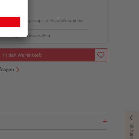
abholen
g:
antBox.option.pickup.laterAvailable.subtext
sstellung - vor Ort ansehen.
In den Warenkorb
fragen