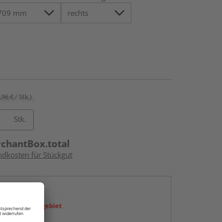
,96 € / Stk.)
Stk.
rchantBox.total
ndkosten für Stückgut
en
icht im Liefergebiet