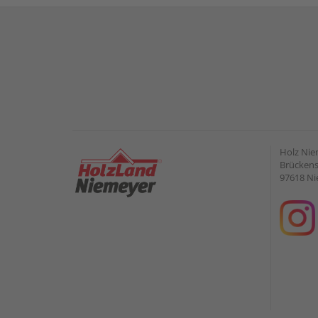
Holz Ni
Brückens
97618 Ni