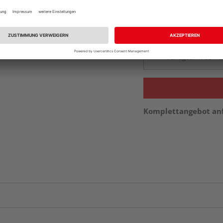
Beim Händler 
Auf Vorbestellun
vue.ads.priceMerch
Verfügbar in der Au
Komplettangebot an