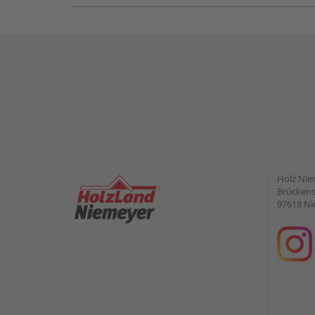
Holz Ni
Brückens
97618 Ni