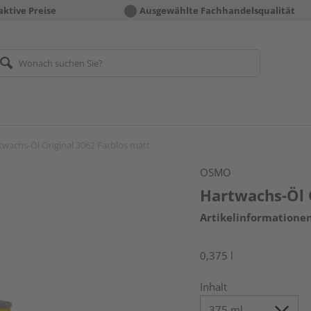
aktive Preise
Ausgewählte Fachhandelsqualität
twachs-Öl Original 3062 Farblos matt
OSMO
Hartwachs-Öl 
Artikelinformatione
0,375 l
Inhalt