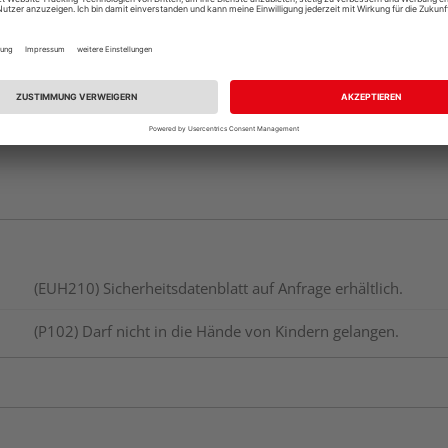
Verfügbar in der Au
(EUH210) Sicherheitsdatenblatt auf Anfrage erhältlich.
(P102) Darf nicht in die Hände von Kindern gelangen.