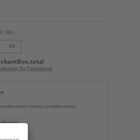
€ / Stk.)
Stk.
rchantBox.total
ndkosten für Paketdienst
en
antBox.option.delivery.available.subtext
abholen
ng möglich