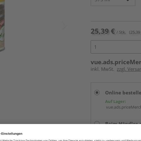
25,39 €
/ Stk.
(25,39 
vue.ads.priceMe
inkl. MwSt.
zzgl. Versa
Online bestell
Auf Lager:
vue.ads.priceMerch
Beim Händler 
Auf Lager:
Abholu