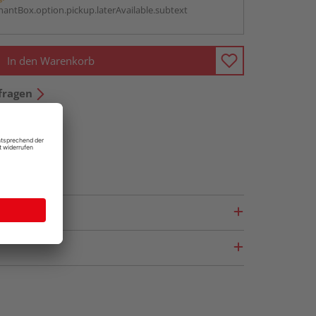
antBox.option.pickup.laterAvailable.subtext
In den Warenkorb
fragen