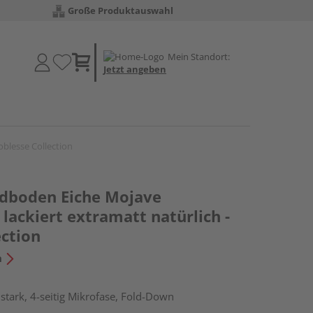
Große Produktauswahl
Mein Standort:
Jetzt angeben
blesse Collection
dboden Eiche Mojave
lackiert extramatt natürlich -
ection
n
tark, 4-seitig Mikrofase, Fold-Down