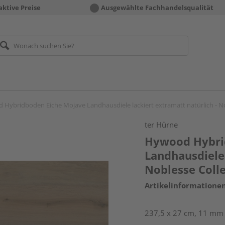
aktive Preise
Ausgewählte Fachhandelsqualität
Hybridboden Eiche Mojave Landhausdiele lackiert extramatt natürlich - No
ter Hürne
Hywood Hybri
Landhausdiele 
Noblesse Coll
Artikelinformatione
237,5 x 27 cm, 11 mm s