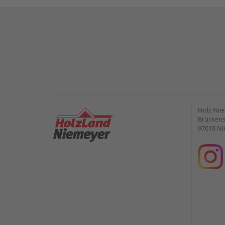
Holz Ni
Brückens
97618 Ni