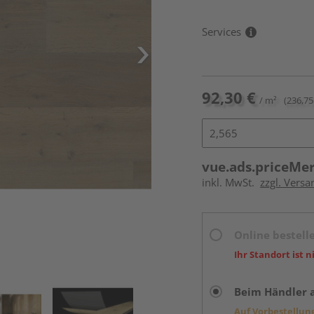
Services
92,30 €
/ m²
(236,75
vue.ads.priceMe
inkl. MwSt.
zzgl. Versa
Online bestell
Ihr Standort ist n
Beim Händler 
Auf Vorbestellun