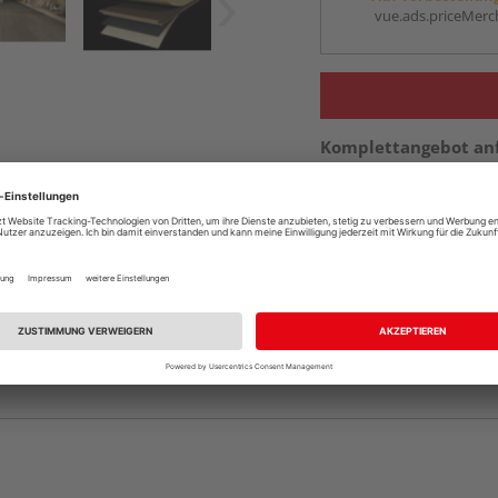
vue.ads.priceMerch
Komplettangebot an