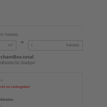
 € / Paket(e))
m²
Paket(e)
rchantBox.total
ndkosten für Stückgut
en
icht im Liefergebiet
abholen
g: