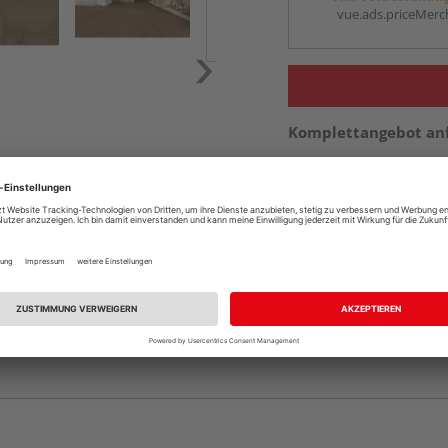
vue.ads.priceMerch
Komplettangebot an