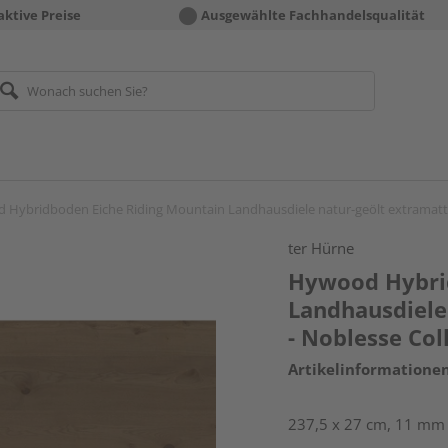
aktive Preise
Ausgewählte Fachhandelsqualität
Hybridboden Eiche Riding Mountain Landhausdiele natur-geölt extramatt l
ter Hürne
Hywood Hybri
Landhausdiele
- Noblesse Col
Artikelinformatione
237,5 x 27 cm, 11 mm s