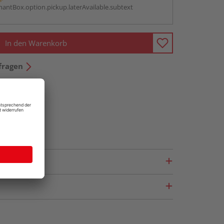
antBox.option.pickup.laterAvailable.subtext
In den Warenkorb
fragen