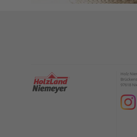
Holz Ni
Brückens
97618 Ni