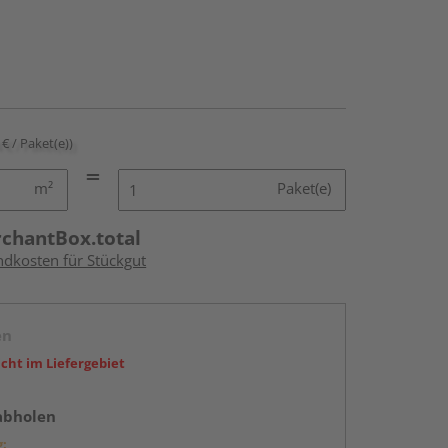
 € / Paket(e))
m²
Paket(e)
rchantBox.total
ndkosten für Stückgut
en
icht im Liefergebiet
abholen
g: