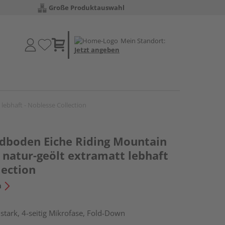
Große Produktauswahl
Mein Standort:
Jetzt angeben
ebhaft - Noblesse Collection
dboden Eiche Riding Mountain
 natur-geölt extramatt lebhaft
lection
n
tark, 4-seitig Mikrofase, Fold-Down