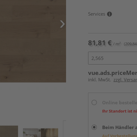
Services
81,81 €
/ m²
(209,84
vue.ads.priceMe
inkl. MwSt.
zzgl. Versa
Online bestell
Ihr Standort ist n
Beim Händler 
Auf Vorbestellun