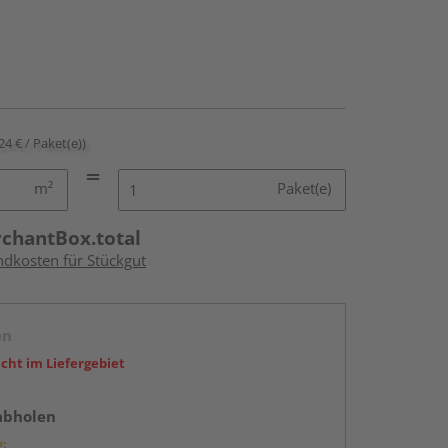
24 € / Paket(e))
m²
Paket(e)
rchantBox.total
ndkosten für Stückgut
en
icht im Liefergebiet
abholen
g: