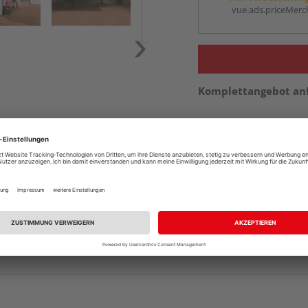
vue.ads.priceMerch
Komplettangebot an