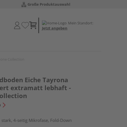
Große Produktauswahl
Mein Standort:
Jetzt angeben
one Collection
dboden Eiche Tayrona
iert extramatt lebhaft -
ollection
n
stark, 4-seitig Mikrofase, Fold-Down