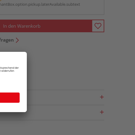
antBox.option.pickup.laterAvailable.subtext
In den Warenkorb
fragen