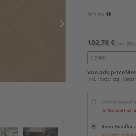
Services
102,78 €
/ m²
(205,
vue.ads.priceMe
inkl. MwSt.
zzgl. Versa
Online bestell
Ihr Standort ist n
Beim Händler 
Auf Vorbestellun