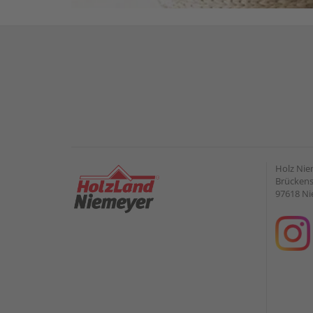
Holz Ni
Brückens
97618 Ni