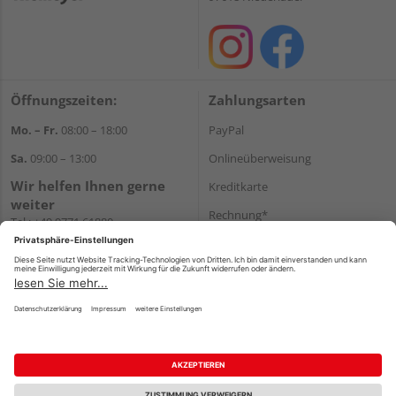
Öffnungszeiten:
Zahlungsarten
Mo. – Fr.
08:00 – 18:00
PayPal
Sa.
09:00 – 13:00
Onlineüberweisung
Wir helfen Ihnen gerne
Kreditkarte
weiter
Rechnung*
Tel.:
+49 9771 61880
E-Mail:
info@holzland-
*Bonität vorausgesetzt
niemeyer.de
Versand
Versandkosten
Impressum
AGB
Widerruf
Datenschutz
Reservierungsbedingungen
Vertrag widerrufen