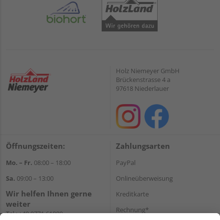
Holz Niemeyer GmbH
Brückenstrasse 4 a
97618 Niederlauer
Öffnungszeiten:
Zahlungsarten
Mo. – Fr.
08:00 – 18:00
PayPal
Sa.
09:00 – 13:00
Onlineüberweisung
Wir helfen Ihnen gerne
Kreditkarte
weiter
Rechnung*
Tel.:
+49 9771 61880