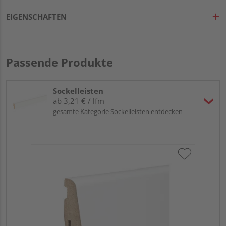
EIGENSCHAFTEN
Passende Produkte
Sockelleisten
ab 3,21 € / lfm
gesamte Kategorie Sockelleisten entdecken
HA
wei