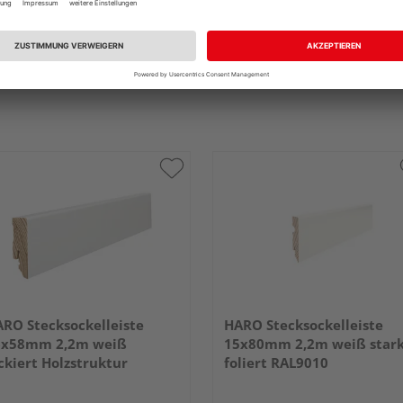
RO Stecksockelleiste
HARO Stecksockelleiste
6x58mm 2,2m weiß
15x80mm 2,2m weiß star
ckiert Holzstruktur
foliert RAL9010