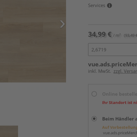
Services
34,99 €
/ m²
(93,49 
vue.ads.priceMe
inkl. MwSt.
zzgl. Versa
Online bestell
Ihr Standort ist n
Beim Händler 
Auf Vorbestellun
vue.ads.priceMerch