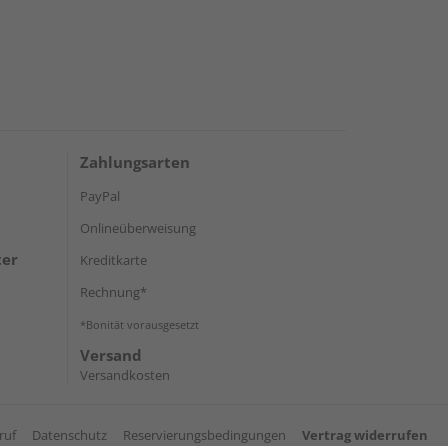
Zahlungsarten
PayPal
Onlineüberweisung
ter
Kreditkarte
Rechnung*
*Bonität vorausgesetzt
Versand
Versandkosten
ruf
Datenschutz
Reservierungsbedingungen
Vertrag widerrufen