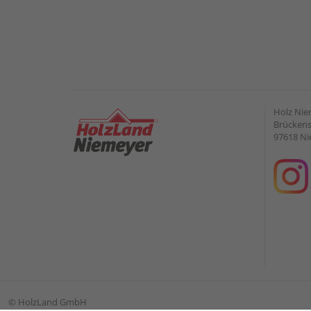
Holz Ni
Brückens
97618 Ni
©
HolzLand GmbH