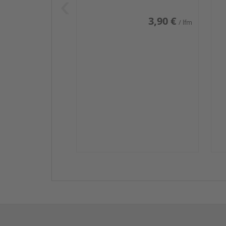
3,90 €
/ lfm