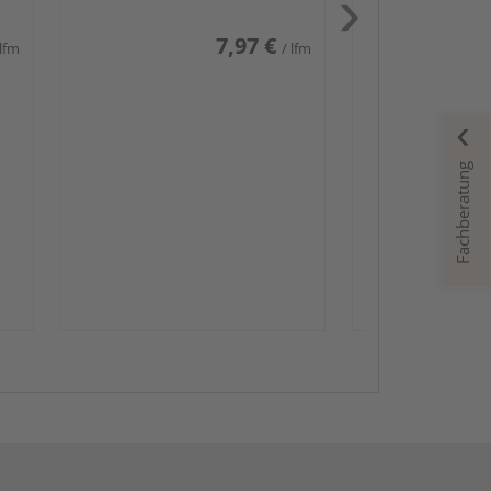
7,97 €
 lfm
/ lfm
Fachberatung