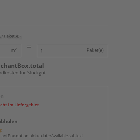
€ / Paket(e))
m²
Paket(e)
rchantBox.total
ndkosten für Stückgut
en
icht im Liefergebiet
abholen
g:
antBox.option.pickup.laterAvailable.subtext