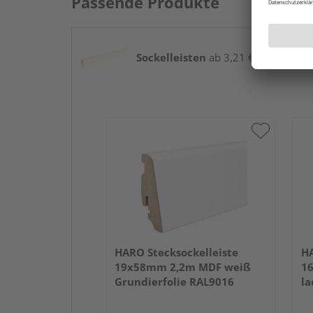
Passende Produkte
Sockelleisten
ab 3,21 € / lfm
HARO Stecksockelleiste
HA
19x58mm 2,2m MDF weiß
1
Grundierfolie RAL9016
la