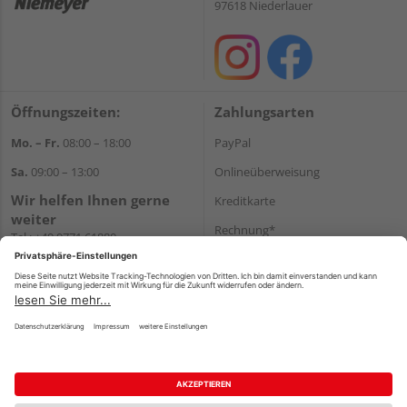
97618 Niederlauer
Öffnungszeiten:
Zahlungsarten
Mo. – Fr.
08:00 – 18:00
PayPal
Sa.
09:00 – 13:00
Onlineüberweisung
Wir helfen Ihnen gerne
Kreditkarte
weiter
Rechnung*
Tel.:
+49 9771 61880
E-Mail:
info@holzland-
*Bonität vorausgesetzt
niemeyer.de
Versand
Versandkosten
Impressum
AGB
Widerruf
Datenschutz
Reservierungsbedingungen
Vertrag widerrufen