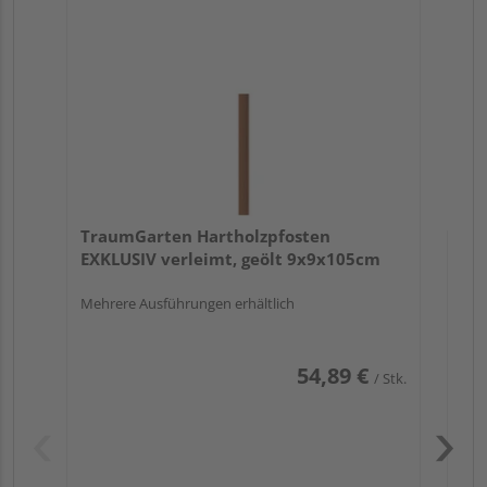
au
TraumGarten Hartholzpfosten
EXKLUSIV verleimt, geölt 9x9x105cm
Mehrere Ausführungen erhältlich
54,89 €
/ Stk.
Pas