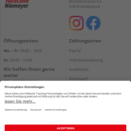
Brückenstrasse 4 a
97618 Niederlauer
Öffnungszeiten:
Zahlungsarten
Mo. – Fr.
08:00 – 18:00
PayPal
Sa.
09:00 – 13:00
Onlineüberweisung
Wir helfen Ihnen gerne
Kreditkarte
weiter
Rechnung*
Tel.:
+49 9771 61880
E-Mail:
info@holzland-
*Bonität vorausgesetzt
niemeyer.de
Versand
Versandkosten
Impressum
AGB
Widerruf
Datenschutz