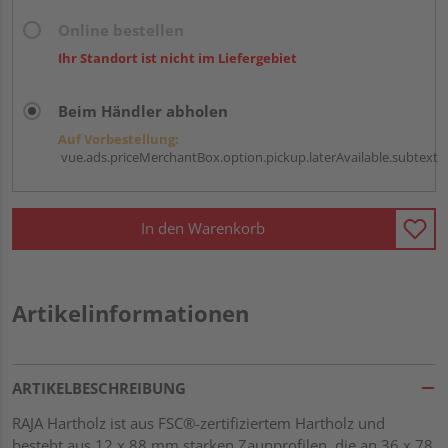
Online bestellen
Ihr Standort ist nicht im Liefergebiet
Beim Händler abholen
Auf Vorbestellung:
vue.ads.priceMerchantBox.option.pickup.laterAvailable.subtext
In den Warenkorb
Artikelinformationen
ARTIKELBESCHREIBUNG
RAJA Hartholz ist aus FSC®-zertifiziertem Hartholz und
besteht aus 12 x 88 mm starken Zaunprofilen, die an 36 x 78