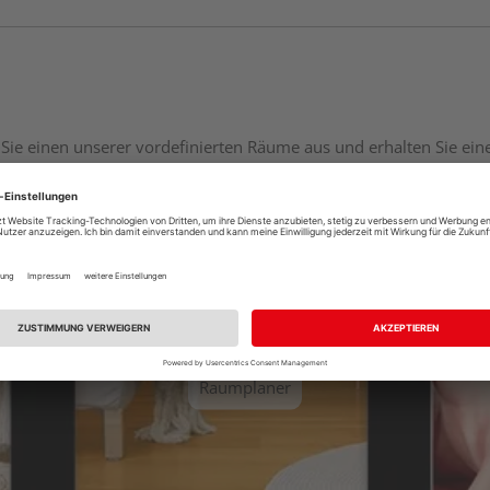
Sie einen unserer vordefinierten Räume aus und erhalten Sie ei
Raumplaner