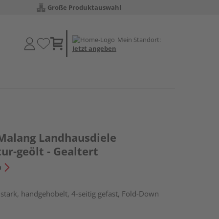
Große Produktauswahl
Mein Standort:
Jetzt angeben
 Malang Landhausdiele
ur-geölt - Gealtert
n
tark, handgehobelt, 4-seitig gefast, Fold-Down