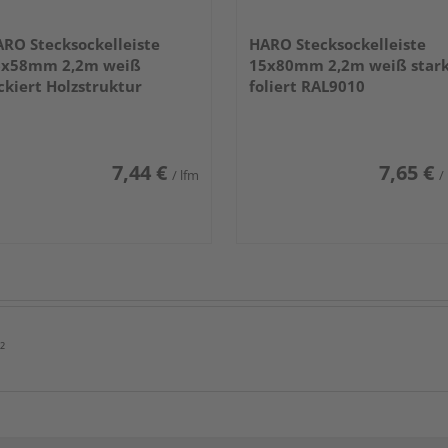
RO Stecksockelleiste
HARO Stecksockelleiste
6x58mm 2,2m weiß
15x80mm 2,2m weiß star
ckiert Holzstruktur
foliert RAL9010
7,44 €
7,65 €
/ lfm
/
²