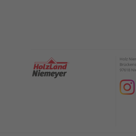
Holz Ni
Brückens
97618 Ni