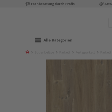
Fachberatung durch Profis
Attr
Alle Kategorien
Home
Bodenbeläge
Parkett
Fertigparkett
Parkett