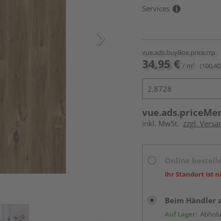
Services
vue.ads.buyBox.price.rrp
34,95 €
/ m²
(100,40
vue.ads.priceMe
inkl. MwSt.
zzgl. Versa
Online bestell
Ihr Standort ist n
Beim Händler 
Auf Lager:
Abholu