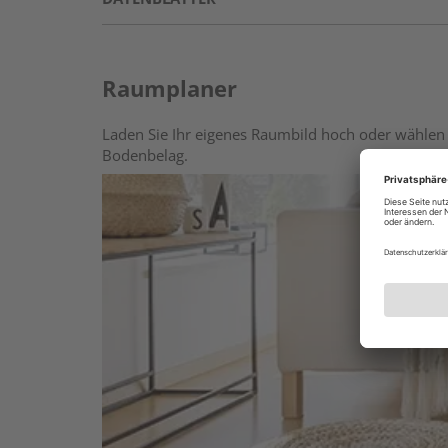
Raumplaner
Laden Sie Ihr eigenes Raumbild hoch oder wählen 
Bodenbelag.