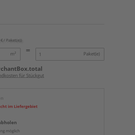
 € / Paket(e))
m²
Paket(e)
rchantBox.total
ndkosten für Stückgut
en
icht im Liefergebiet
abholen
ng möglich