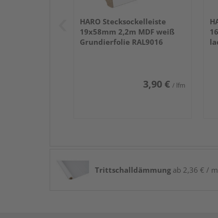
HARO Stecksockelleiste
HA
19x58mm 2,2m MDF weiß
1
Grundierfolie RAL9016
la
3,90 €
/ lfm
Trittschalldämmung
ab 2,36 € / m