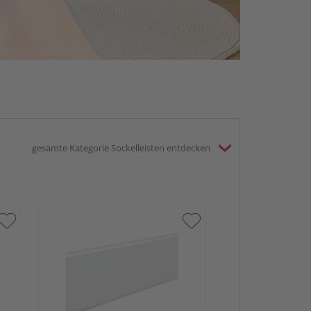
gesamte Kategorie Sockelleisten entdecken
HARO Stecksock
13,5x58mm 2,
weiß wasserfe