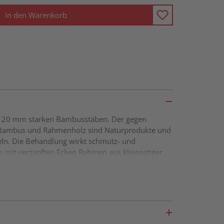
In den Warenkorb
ca. 20 mm starken Bambusstäben. Der gegen
. Bambus und Rahmenholz sind Naturprodukte und
ln. Die Behandlung wirkt schmutz- und
 mit verzapften Ecken Rahmen aus kleinastiger
n Fixiert mit 2 Edelstahlstangen