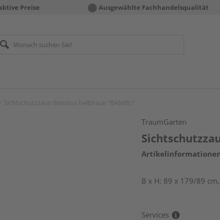
aktive Preise
Ausgewählte Fachhandelsqualität
Sichtschutzzaun Bambus hellbraun "BAMBU"
TraumGarten
Sichtschutzz
Artikelinformatione
B x H: 89 x 179/89 cm
Services