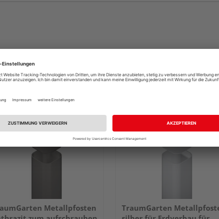
aumGarten Metallpfosten
TraumGarten Metallpfost
thrazit zum aufschrauben
silber für Erdverbau für