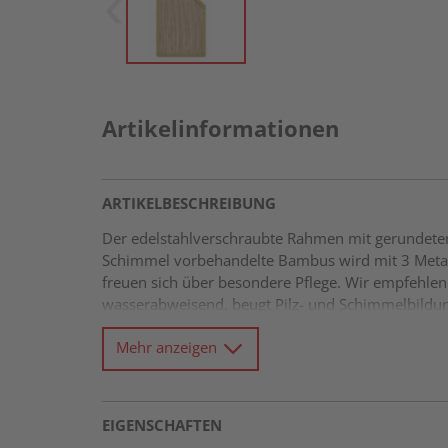
Artikelinformationen
ARTIKELBESCHREIBUNG
Der edelstahlverschraubte Rahmen mit gerundeten
Schimmel vorbehandelte Bambus wird mit 3 Meta
freuen sich über besondere Pflege. Wir empfehle
wasserabweisend, beugt Pilz- und Schimmelbildun
Fichte, kesseldruckimprägniert Wasserablauflöch
Mehr anzeigen
EIGENSCHAFTEN