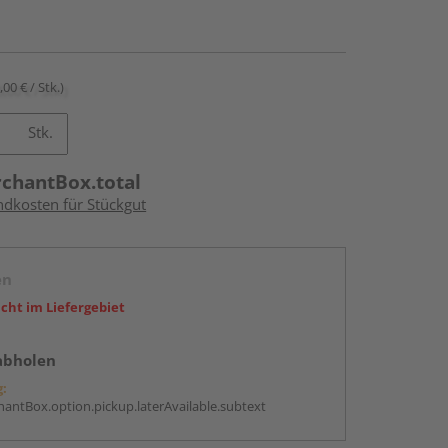
,00 € / Stk.)
Stk.
rchantBox.total
ndkosten für Stückgut
en
icht im Liefergebiet
abholen
g:
antBox.option.pickup.laterAvailable.subtext