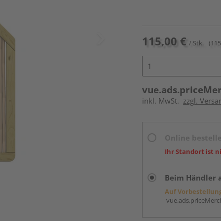
115,00 €
/ Stk.
(115
vue.ads.priceMe
inkl. MwSt.
zzgl. Versa
Online bestell
Ihr Standort ist n
Beim Händler 
Auf Vorbestellun
vue.ads.priceMerch