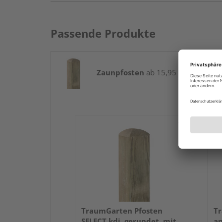
Passende Produkte
Zaunpfosten
ab 15,95 € / Stk.
TraumGarten Pfosten
Tr
SELECT kdi, gerundet, mit
an