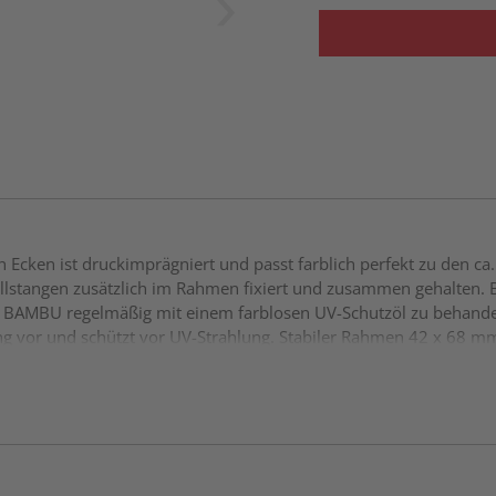
 Ecken ist druckimprägniert und passt farblich perfekt zu den 
llstangen zusätzlich im Rahmen fixiert und zusammen gehalten
n BAMBU regelmäßig mit einem farblosen UV-Schutzöl zu behande
g vor und schützt vor UV-Strahlung. Stabiler Rahmen 42 x 68 mm
er im unteren Rahmen Füllung aus ca. 20 mm starken Bambusstäbe