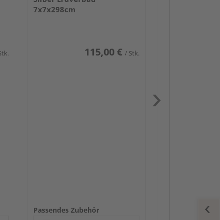
7x7x298cm
115,00 €
Stk.
/ Stk.
Passendes Zube
Schwerlast
Zaun-Zube
Zaunbesch
Beschläge
Passendes Zubehör