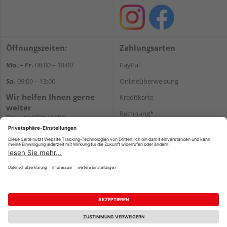
Öffnungszeiten:
Zahlungsarten
Mo. – Fr.
08:00 – 18:00
PayPal
Sa.
09:00 – 13:00
Onlineüberweisung
Wir helfen Ihnen gerne
Kreditkarte
weiter
Rechnung*
Tel.:
+49 9771 61880
E-Mail:
info@holzland-
*Bonität vorausgesetzt
niemeyer.de
Versand
Versandkosten
Impressum
AGB
Widerruf
Datenschutz
Reservierungsbedingungen
Vertrag widerrufen