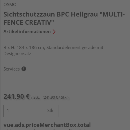
OSMO
Sichtschutzzaun BPC Hellgrau "MULTI-
FENCE CREATIV"
Artikelinformationen
B x H: 184 x 186 cm, Standardelement gerade mit
Designeinsatz
Services
241,90 €
/ Stk.
(241,90 € / Stk.)
Stk.
vue.ads.priceMerchantBox.total