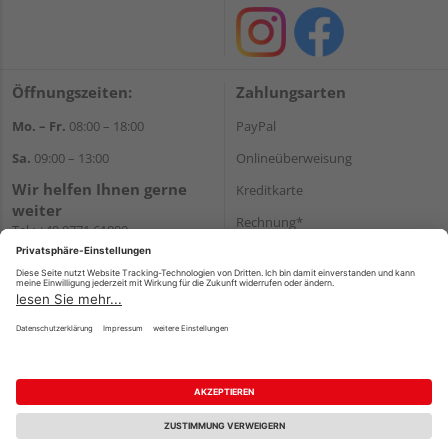
Öffnungszeiten:
Zahlungsarten
Mo. – Fr.
08:00 – 18:00
PayPal
Sa.
09:00 – 13:00
Onlineüberweisung
Wir helfen Ihnen gerne
Kreditkarte
weiter
Rechnung*
Tel.:
+49 9771 61880
E-Mail:
info@holzland-
*Bonität vorausgesetzt
niemeyer.de
Versand
Versandkosten
Impressum
AGB
Widerruf
Datenschutz
Reservierungsbedingungen
Vertrag widerrufen