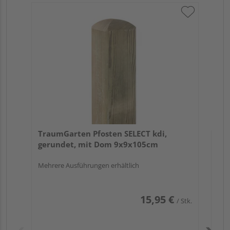
Tr
zu
7x
TraumGarten Pfosten SELECT kdi,
gerundet, mit Dom 9x9x105cm
Mehrere Ausführungen erhältlich
15,95 €
/ Stk.