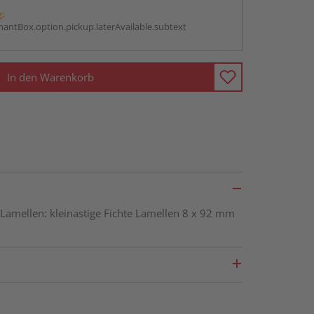
g:
antBox.option.pickup.laterAvailable.subtext
In den Warenkorb
amellen: kleinastige Fichte Lamellen 8 x 92 mm