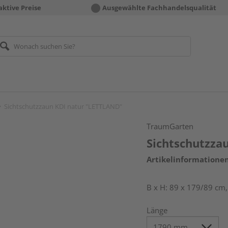
aktive Preise
Ausgewählte Fachhandelsqualität
Sichtschutzzaun KDI natur "LETTLAND"
TraumGarten
Sichtschutzza
Artikelinformatione
B x H: 89 x 179/89 cm
Länge