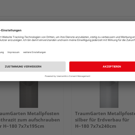
aumGarten Metallpfosten
TraumGarten Metallpfost
thrazit zum aufschrauben
silber für Erdverbau für
r H~180 7x7x195cm
H~180 7x7x240cm