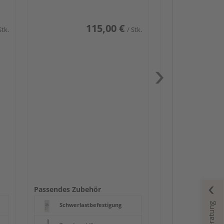
115,00 €
Stk.
/ Stk.
Passendes Zube
Schwerlast
Zaun-Zube
Zaunbesch
Beschläge
Passendes Zubehör
Schwerlastbefestigung