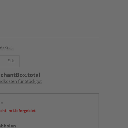
€ / Stk.)
Stk.
rchantBox.total
ndkosten für Stückgut
en
icht im Liefergebiet
abholen