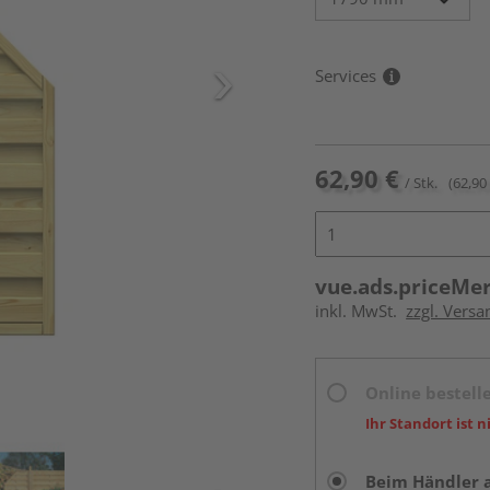
Services
62,90 €
/ Stk.
(62,90 
vue.ads.priceMe
inkl. MwSt.
zzgl. Versa
Online bestell
Ihr Standort ist n
Beim Händler 