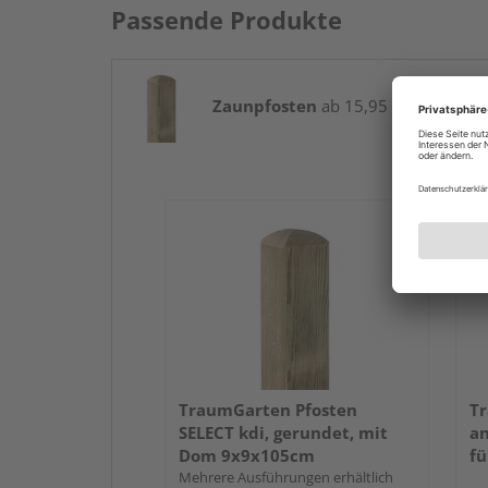
Passende Produkte
Zaunpfosten
ab 15,95 € / Stk.
TraumGarten Pfosten
Tr
SELECT kdi, gerundet, mit
an
Dom 9x9x105cm
fü
Mehrere Ausführungen erhältlich