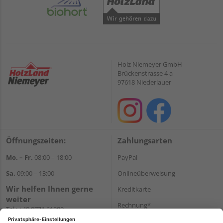
Holz Niemeyer GmbH
Brückenstrasse 4 a
97618 Niederlauer
Öffnungszeiten:
Zahlungsarten
Mo. – Fr.
08:00 – 18:00
PayPal
Sa.
09:00 – 13:00
Onlineüberweisung
Wir helfen Ihnen gerne
Kreditkarte
weiter
Rechnung*
Tel.:
+49 9771 61880
E-Mail:
info@holzland-
*Bonität vorausgesetzt