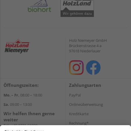
Holz Niemeyer GmbH
Brückenstrasse 4 a
97618 Niederlauer
Öffnungszeiten:
Zahlungsarten
Mo. – Fr.
08:00 – 18:00
PayPal
Sa.
09:00 – 13:00
Onlineüberweisung
Wir helfen Ihnen gerne
Kreditkarte
weiter
Rechnung*
Tel.:
+49 9771 61880
E-Mail:
info@holzland-