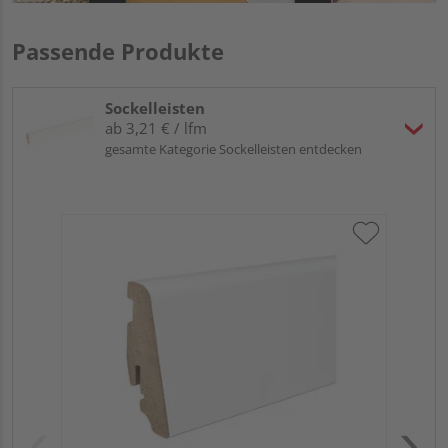
Passende Produkte
Sockelleisten
ab 3,21 € / lfm
gesamte Kategorie Sockelleisten entdecken
HA
wei