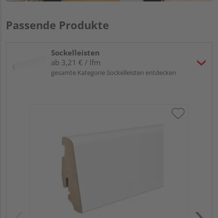
Passende Produkte
Sockelleisten
ab 3,21 € / lfm
gesamte Kategorie Sockelleisten entdecken
HA
wei