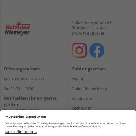
Holz Niemeyer GmbH
Brückenstrasse 4 a
97618 Niederlauer
Öffnungszeiten:
Zahlungsarten
Mo. – Fr.
08:00 – 18:00
PayPal
Sa.
09:00 – 13:00
Onlineüberweisung
Wir helfen Ihnen gerne
Kreditkarte
weiter
Rechnung*
Tel.:
+49 9771 61880
E-Mail:
info@holzland-
*Bonität vorausgesetzt
niemeyer.de
Versand
Versandkosten