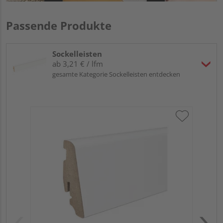
Passende Produkte
Sockelleisten
ab 3,21 € / lfm
gesamte Kategorie Sockelleisten entdecken
HA
wei