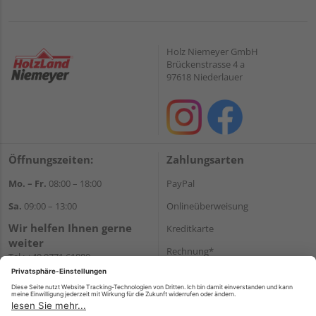
Holz Niemeyer GmbH
Brückenstrasse 4 a
97618 Niederlauer
Öffnungszeiten:
Zahlungsarten
Mo. – Fr.
08:00 – 18:00
PayPal
Sa.
09:00 – 13:00
Onlineüberweisung
Wir helfen Ihnen gerne
Kreditkarte
weiter
Rechnung*
Tel.:
+49 9771 61880
E-Mail:
info@holzland-
*Bonität vorausgesetzt
niemeyer.de
Versand
Versandkosten