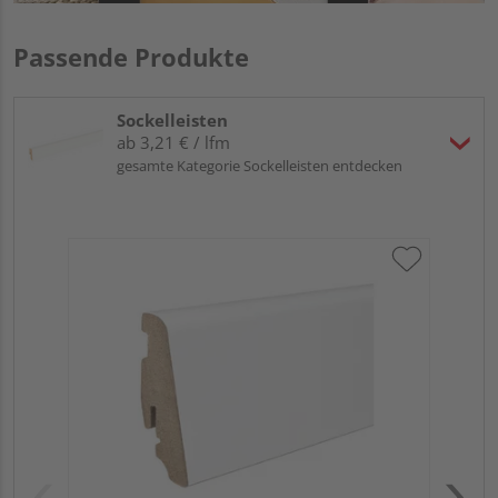
Passende Produkte
Sockelleisten
ab 3,21 € / lfm
gesamte Kategorie Sockelleisten entdecken
HA
wei