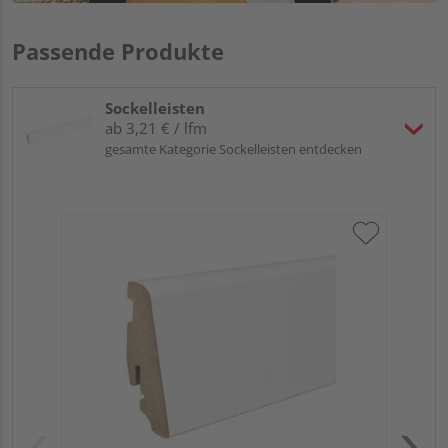
Passende Produkte
Sockelleisten
ab 3,21 € / lfm
gesamte Kategorie Sockelleisten entdecken
HA
wei