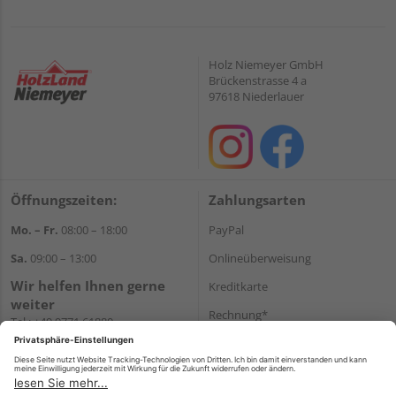
Holz Niemeyer GmbH
Brückenstrasse 4 a
97618 Niederlauer
Öffnungszeiten:
Zahlungsarten
Mo. – Fr.
08:00 – 18:00
PayPal
Sa.
09:00 – 13:00
Onlineüberweisung
Wir helfen Ihnen gerne
Kreditkarte
weiter
Rechnung*
Tel.:
+49 9771 61880
E-Mail:
info@holzland-
*Bonität vorausgesetzt
niemeyer.de
Versand
Versandkosten