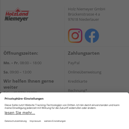
Holz Niemeyer GmbH
Brückenstrasse 4 a
97618 Niederlauer
Öffnungszeiten:
Zahlungsarten
Mo. – Fr.
08:00 – 18:00
PayPal
Sa.
09:00 – 13:00
Onlineüberweisung
Wir helfen Ihnen gerne
Kreditkarte
weiter
Rechnung*
Tel.:
+49 9771 61880
E-Mail:
info@holzland-
*Bonität vorausgesetzt
niemeyer.de
Versand
Versandkosten