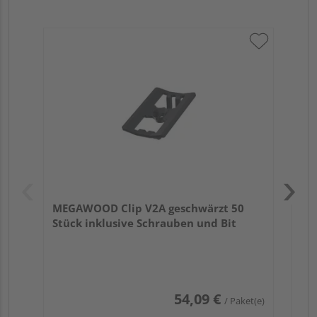
ME
ink
MEGAWOOD Clip V2A geschwärzt 50
Stück inklusive Schrauben und Bit
54,09 €
/ Paket(e)