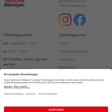
Brückenstrasse 4 a
97618 Niederlauer
Öffnungszeiten:
Zahlungsarten
Mo. – Fr.
08:00 – 18:00
PayPal
Sa.
09:00 – 13:00
Onlineüberweisung
Wir helfen Ihnen gerne
Kreditkarte
weiter
Rechnung*
Tel.:
+49 9771 61880
E-Mail:
info@holzland-
*Bonität vorausgesetzt
niemeyer.de
Versand
Versandkosten
Impressum
AGB
Widerruf
Datenschutz