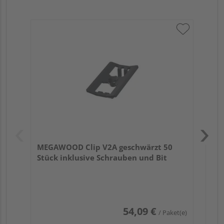
ME
ink
MEGAWOOD Clip V2A geschwärzt 50
Stück inklusive Schrauben und Bit
54,09 €
/ Paket(e)