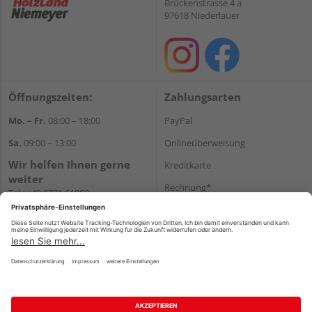
Brückenstrasse 4 a
97618 Niederlauer
Öffnungszeiten:
Zahlungsarten
Mo. – Fr.
08:00 – 18:00
PayPal
Sa.
09:00 – 13:00
Onlineüberweisung
Wir helfen Ihnen gerne
Kreditkarte
weiter
Rechnung*
Tel.:
+49 9771 61880
E-Mail:
info@holzland-
*Bonität vorausgesetzt
niemeyer.de
Versand
Versandkosten
Impressum
AGB
Widerruf
Datenschutz