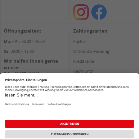
Öffnungszeiten:
Zahlungsarten
Mo. – Fr.
08:00 – 18:00
PayPal
Sa.
09:00 – 13:00
Onlineüberweisung
Wir helfen Ihnen gerne
Kreditkarte
weiter
Rechnung*
Tel.:
+49 9771 61880
E-Mail:
info@holzland-
*Bonität vorausgesetzt
niemeyer.de
Versand
Versandkosten
Impressum
AGB
Widerruf
Datenschutz
Reservierungsbedingungen
Vertrag widerrufen