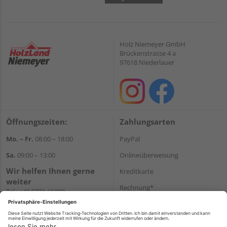
Holz Niemeyer GmbH
Brückenstrasse 4 a
97618 Niederlauer
Öffnungszeiten:
Zahlungsarten
Mo. – Fr.
08:00 – 18:00
PayPal
Sa.
09:00 – 13:00
Onlineüberweisung
Wir helfen Ihnen gerne
Kreditkarte
weiter
Rechnung*
Tel.:
+49 9771 61880
E-Mail:
info@holzland-
*Bonität vorausgesetzt
niemeyer.de
Versand