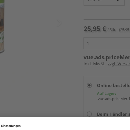
25,95 €
/ Stk.
(25,95 
vue.ads.priceMe
inkl. MwSt.
zzgl. Versa
Online bestell
Auf Lager:
vue.ads.priceMerch
Beim Händler 
Auf Lager:
Abholu