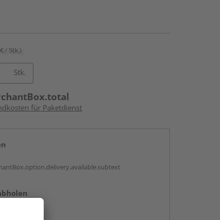
€ / Stk.)
Stk.
rchantBox.total
ndkosten für Paketdienst
en
antBox.option.delivery.available.subtext
abholen
ng möglich