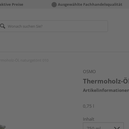
aktive Preise
Ausgewählte Fachhandelsqualität
rmoholz-Öl, naturgetönt 010
OSMO
Thermoholz-Öl
Artikelinformatione
0,75 l
Inhalt