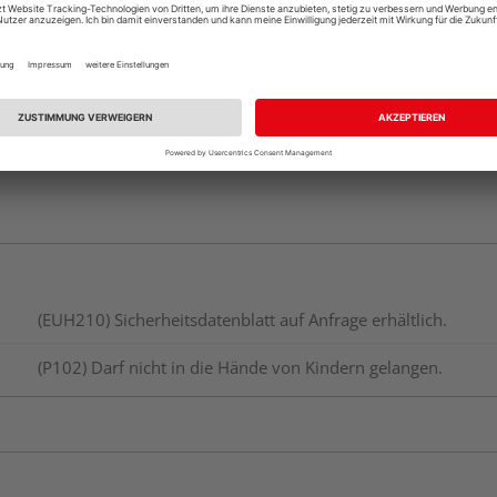
Verfügbar in der Au
(EUH210) Sicherheitsdatenblatt auf Anfrage erhältlich.
(P102) Darf nicht in die Hände von Kindern gelangen.