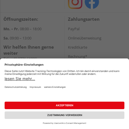
Öffnungszeiten:
Zahlungsarten
Mo. – Fr.
08:00 – 18:00
PayPal
Sa.
09:00 – 13:00
Onlineüberweisung
Wir helfen Ihnen gerne
Kreditkarte
weiter
Rechnung*
Tel.:
+49 9771 61880
E-Mail:
info@holzland-
*Bonität vorausgesetzt
niemeyer.de
Versand
Versandkosten
Impressum
AGB
Widerruf
Datenschutz
Reservierungsbedingungen
Vertrag widerrufen
©
HolzLand GmbH