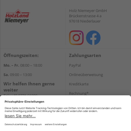
Holz Niemeyer GmbH
Brückenstrasse 4 a
97618 Niederlauer
Öffnungszeiten:
Zahlungsarten
Mo. – Fr.
08:00 – 18:00
PayPal
Sa.
09:00 – 13:00
Onlineüberweisung
Wir helfen Ihnen gerne
Kreditkarte
weiter
Rechnung*
Tel.:
+49 9771 61880
E-Mail:
info@holzland-
*Bonität vorausgesetzt
niemeyer.de
Versand
Versandkosten