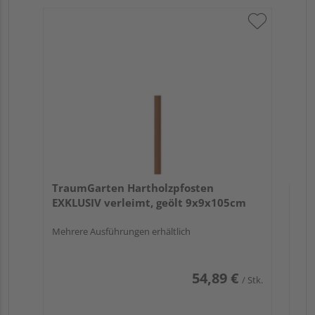
Tr
au
TraumGarten Hartholzpfosten
EXKLUSIV verleimt, geölt 9x9x105cm
Mehrere Ausführungen erhältlich
54,89 €
/ Stk.