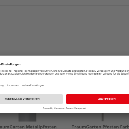
aumGarten Metallpfosten
TraumGarten Pfosten Far