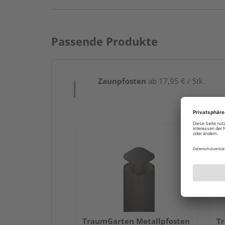
Passende Produkte
Zaunpfosten
ab 17,95 € / Stk.
TraumGarten Metallpfosten
Tr