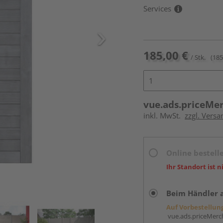
Services
185,00 €
/ Stk.
(185
vue.ads.priceMe
inkl. MwSt.
zzgl. Versa
Online bestell
Ihr Standort ist n
Beim Händler 
Auf Vorbestellun
vue.ads.priceMerch