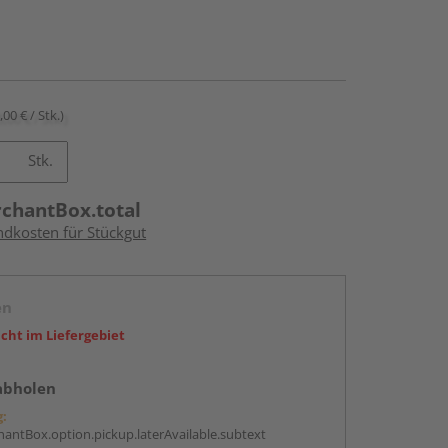
,00 € / Stk.)
Stk.
rchantBox.total
ndkosten für Stückgut
en
icht im Liefergebiet
abholen
g:
antBox.option.pickup.laterAvailable.subtext