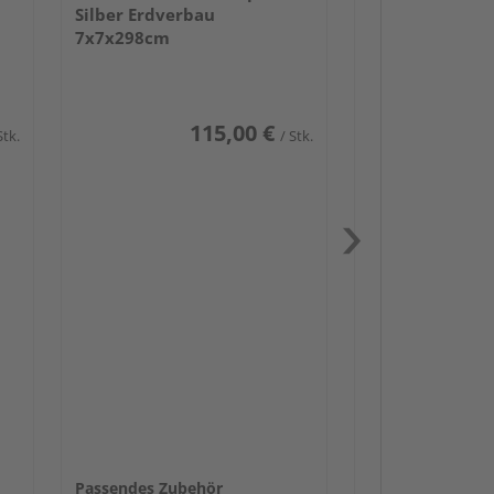
Silber Erdverbau
7x7x298cm
115,00 €
Stk.
/ Stk.
Passendes Zube
Schwerlast
Zaun-Zube
Zaunbesch
Beschläge
Passendes Zubehör