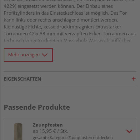
4229) eingesetzt werden können. Der Einbau eines
Profilzylinders in das Einsteckschloss ist möglich. Das Tor
kann links oder rechts anschlagend montiert werden.
Kleinastige Fichte, kesseldruckimprägniert Extrastarker
Torrahmen 42 x 88 mm mit verzapften Ecken Torrahmen aus
technisch vorgetrocknetem Massivholz Wasserablauflöcher
und Drainagenut im unteren Rahmen Rundkanten-Profile 18
x 121 mm mit extratiefer Trocknungsnut von 15 mm Alle
Mehr anzeigen
Verbindungen aus Edelstahl
EIGENSCHAFTEN
Passende Produkte
Zaunpfosten
ab 15,95 € / Stk.
gesamte Kategorie Zaunpfosten entdecken