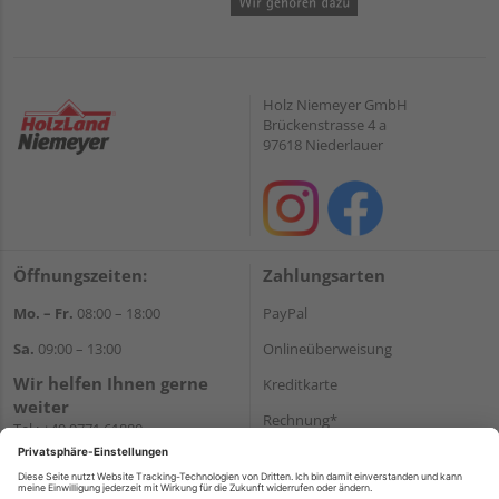
Holz Niemeyer GmbH
Brückenstrasse 4 a
97618 Niederlauer
Öffnungszeiten:
Zahlungsarten
Mo. – Fr.
08:00 – 18:00
PayPal
Sa.
09:00 – 13:00
Onlineüberweisung
Wir helfen Ihnen gerne
Kreditkarte
weiter
Rechnung*
Tel.:
+49 9771 61880
E-Mail:
info@holzland-
*Bonität vorausgesetzt
niemeyer.de
Versand