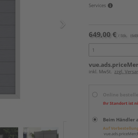
Services
649,00 €
/ Stk.
(649
vue.ads.priceMe
inkl. MwSt.
zzgl. Versa
Online bestell
Ihr Standort ist n
Beim Händler 
Auf Vorbestellun
vue.ads.priceMerch