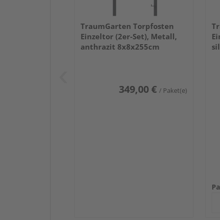
TraumGarten Torpfosten
Tr
Einzeltor (2er-Set), Metall,
Ei
anthrazit 8x8x255cm
si
349,00 €
/ Paket(e)
Pa