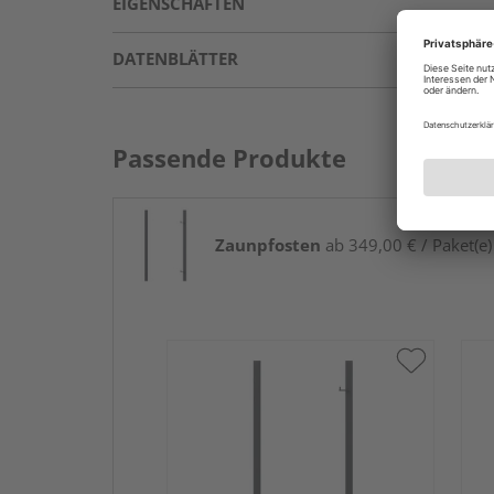
EIGENSCHAFTEN
DATENBLÄTTER
Passende Produkte
Zaunpfosten
ab 349,00 € / Paket(e)