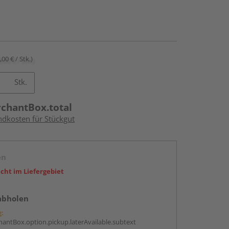
,00 € / Stk.)
Stk.
rchantBox.total
ndkosten für Stückgut
en
icht im Liefergebiet
abholen
g:
antBox.option.pickup.laterAvailable.subtext