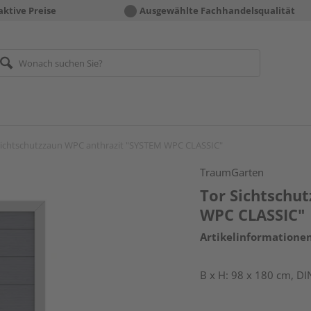
aktive Preise
Ausgewählte Fachhandelsqualität
Sichtschutzzaun WPC anthrazit "SYSTEM WPC CLASSIC"
TraumGarten
Tor Sichtschu
WPC CLASSIC"
Artikelinformatione
B x H: 98 x 180 cm, DI