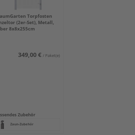
aumGarten Torpfosten
nzeltor (2er-Set), Metall,
lber 8x8x255cm
349,00 €
/ Paket(e)
ssendes Zubehör
Zaun-Zubehör