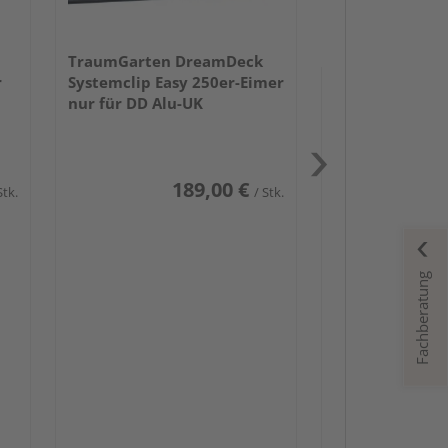
37
TraumGarten DreamDeck
r
Systemclip Easy 250er-Eimer
nur für DD Alu-UK
189,00 €
Stk.
/ Stk.
Passendes Zube
Terrassend
Fachberatung