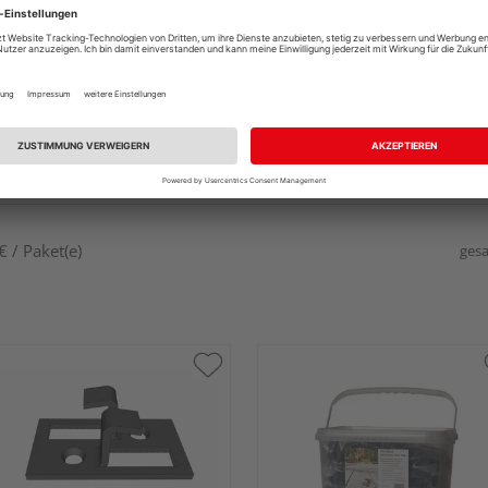
 / Paket(e)
gesa