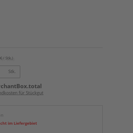
€ / Stk.)
Stk.
rchantBox.total
ndkosten für Stückgut
en
icht im Liefergebiet