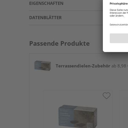
EIGENSCHAFTEN
DATENBLÄTTER
Passende Produkte
Terrassendielen-Zubehör
ab 8,98 €