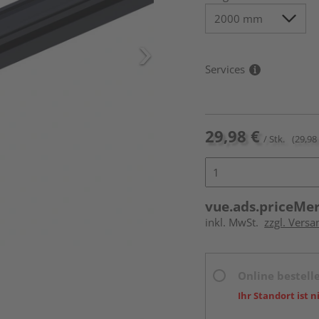
Services
29,98 €
/ Stk.
(29,98 
vue.ads.priceMe
inkl. MwSt.
zzgl. Versa
Online bestell
Ihr Standort ist n