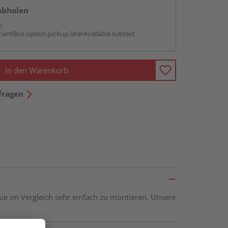
abholen
g:
antBox.option.pickup.laterAvailable.subtext
In den Warenkorb
fragen
sie im Vergleich sehr einfach zu montieren. Unsere