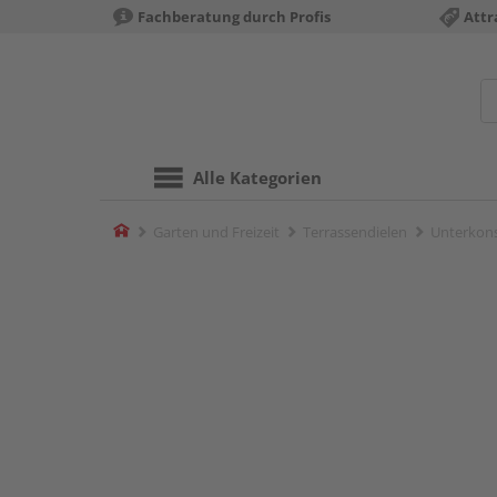
Fachberatung durch Profis
Attr
Alle Kategorien
Home
Garten und Freizeit
Terrassendielen
Unterkons