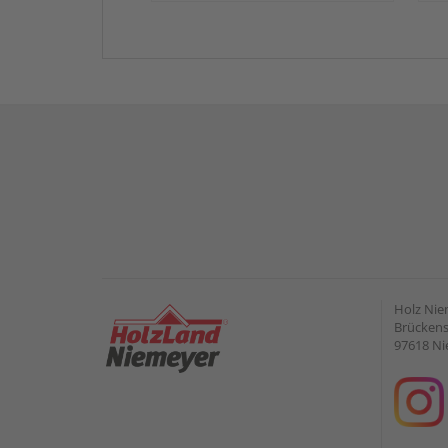
Holz Ni
Brückens
97618 Ni