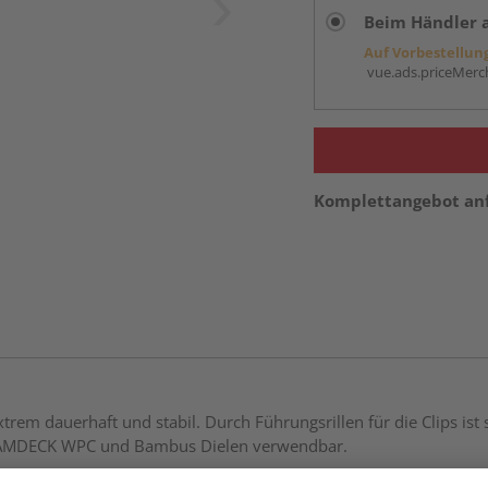
Beim Händler 
Auf Vorbestellun
vue.ads.priceMerch
Komplettangebot an
rem dauerhaft und stabil. Durch Führungsrillen für die Clips ist 
DREAMDECK WPC und Bambus Dielen verwendbar.