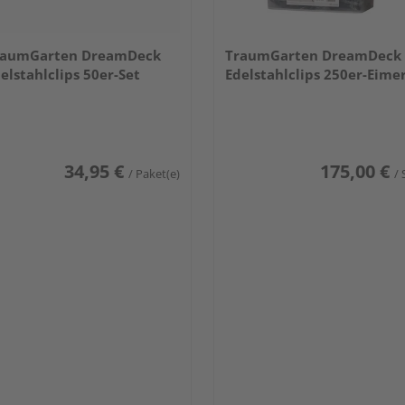
raumGarten DreamDeck
TraumGarten DreamDeck
elstahlclips 50er-Set
Edelstahlclips 250er-Eime
34,95 €
175,00 €
/ Paket(e)
/ 