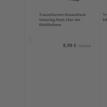
TraumGarten DreamDeck
T
Unterleg-Pads 24er-Set
Ed
60x90x8mm
8,98 €
/ Paket(e)