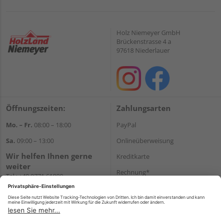
Holz Niemeyer GmbH
Brückenstrasse 4 a
97618 Niederlauer
Öffnungszeiten:
Zahlungsarten
Mo. – Fr.
08:00 – 18:00
PayPal
Sa.
09:00 – 13:00
Onlineüberweisung
Wir helfen Ihnen gerne
Kreditkarte
weiter
Rechnung*
Tel.:
+49 9771 61880
E-Mail:
info@holzland-
*Bonität vorausgesetzt
niemeyer.de
Versand
Versandkosten