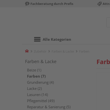
Fachberatung durch Profis
Attr
Alle Kategorien
Home
Zubehör
Farben & Lacke
Farben
Far
Farben & Lacke
Beize (1)
Farben (7)
Grundierung (4)
Lacke (2)
Lasuren (14)
Pflegemittel (49)
Reparatur & Sanierung (5)