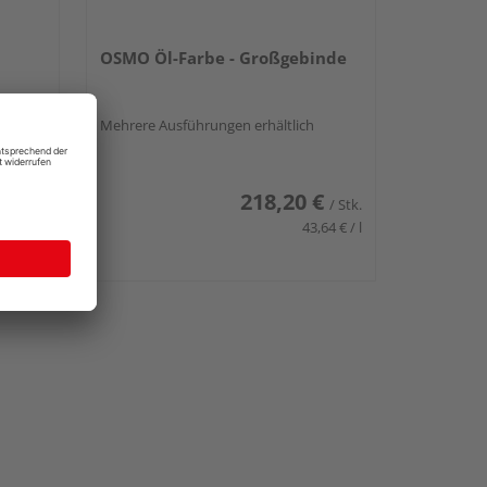
OSMO Öl-Farbe - Großgebinde
Mehrere Ausführungen erhältlich
€
218,20 €
/ Stk.
/ Stk.
,64 € / l
43,64 € / l