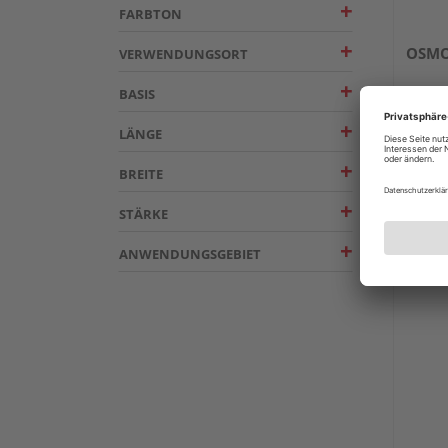
FARBTON
OSMO 
VERWENDUNGSORT
BASIS
Mehrer
LÄNGE
BREITE
STÄRKE
ANWENDUNGSGEBIET